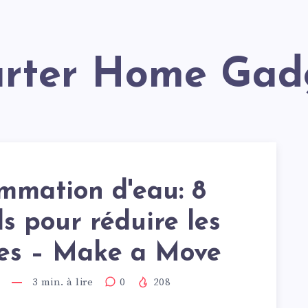
arter Home Gad
mmation d'eau: 8
ls pour réduire les
res – Make a Move
3
min. à lire
0
208