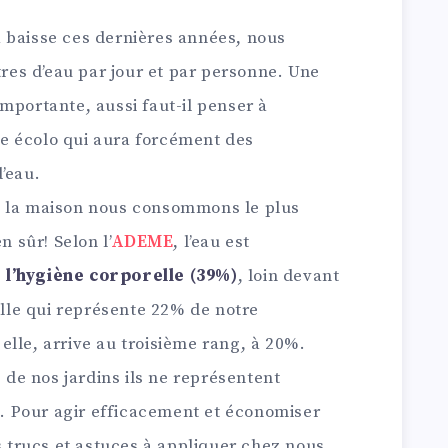
 baisse ces dernières années, nous
es d’eau par jour et par personne. Une
mportante, aussi faut-il penser à
e écolo qui aura forcément des
’eau.
e la maison nous consommons le plus
n sûr! Selon l’
ADEME
, l’eau est
 l’hygiène corporelle (39%)
, loin devant
selle qui représente 22% de notre
lle, arrive au troisième rang, à 20%.
e de nos jardins ils ne représentent
 Pour agir efficacement et économiser
s trucs et astuces à appliquer chez nous.