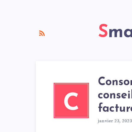
Sm
Conso
consei
C
factu
janvier 23, 2023