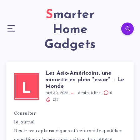
Smarter
Home
Gadgets
Les Asio-Américains, une
minorité en plein "essor" – Le
L
Monde
mai 30, 2026
6
min. à lire
0
235
Consulter
le journal
Des travaux pharaoniques affecteront le quotidien
de millions d’usagers des métros, bus, RER et