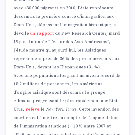
e
Avec 430 000 migrants en 2010, l'Asie représente
m
désormais la première source d'immigration aux
p
États-Unis, dépassant l'immigration hispanique, a
s
dévoilé
un rapport
du Pew Research Center, mardi
d
19 juin. Intitulée “l'essor des Asio-Américains”,
e
l'étude montre qu'aujourd'hui, les Asiatiques
représentent près de 36 % des primo-arrivants aux
Etats-Unis, devant les Hispaniques (31 %).
Avec une population atteignant un niveau record de
18,2 millions de personnes, les Américains
d'origine asiatique sont désormais le groupe
ethnique progressant le plus rapidement aux Etats-
Unis,
relève
le
New York Times.
Cette inversion des
courbes est à mettre au compte de l'augmentation
de l'immigration asiatique (+ 10 % entre 2007 et
2010), mais aussi à la chute brutale de l'immigration