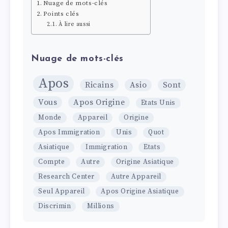
Nuage de mots-clés
Points clés
À lire aussi
Nuage de mots-clés
Apos
Ricains
Asio
Sont
Vous
Apos Origine
Etats Unis
Monde
Appareil
Origine
Apos Immigration
Unis
Quot
Asiatique
Immigration
Etats
Compte
Autre
Origine Asiatique
Research Center
Autre Appareil
Seul Appareil
Apos Origine Asiatique
Discrimin
Millions