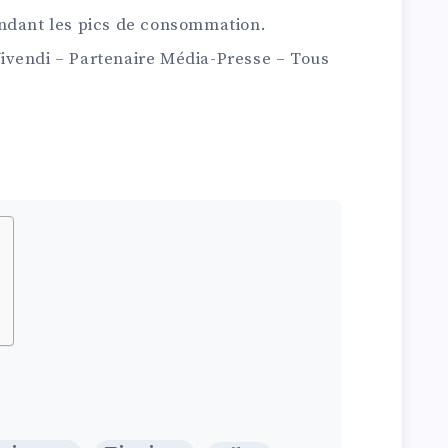
d
endant les pics de consommation.
é
ivendi – Partenaire Média-Presse – Tous
c
a
l
é
a
v
e
c
E
D
F