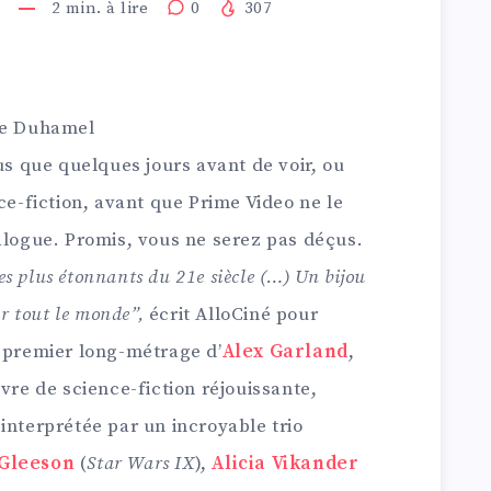
2
min. à lire
0
307
ie Duhamel
us que quelques jours avant de voir, ou
ce-fiction, avant que Prime Video ne le
alogue. Promis, vous ne serez pas déçus.
les plus étonnants du 21e siècle (…) Un bijou
ar tout le monde”,
écrit AlloCiné pour
 premier long-métrage d’
Alex Garland
,
vre de science-fiction réjouissante,
interprétée par un incroyable trio
Gleeson
(
Star Wars IX
),
Alicia Vikander