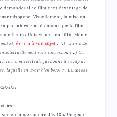
se demander si ce film tient davantage de
emar misogyne. Visuellement, la mise en
t impeccables, pas étonnant que le film
es meilleurs effets visuels en 2016. Même
ientist
,
écrira à son sujet
: “
Il est rare de
t intellectuellement sans concession (…) Un
né, sobre, et cérébral, qui donne un coup de
nte, laquelle en avait bien besoin
“. La messe
c 6Médias
E
oisirs !
n
e site en mode sombre dès 18h. Un geste