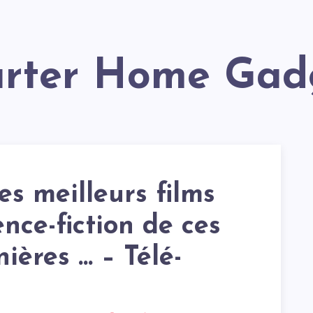
arter Home Gad
es meilleurs films
ence-fiction de ces
nières … – Télé-
s