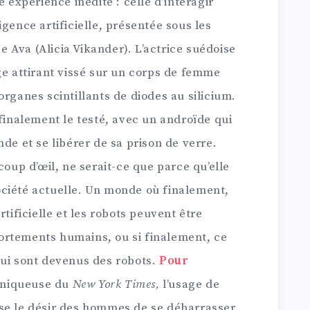
e expérience inédite : celle d’interagir
gence artificielle, présentée sous les
Ava (Alicia Vikander). L’actrice suédoise
ge attirant vissé sur un corps de femme
organes scintillants de diodes au silicium.
 finalement le testé, avec un androïde qui
de et se libérer de sa prison de verre.
coup d’œil, ne serait-ce que parce qu’elle
ciété actuelle. Un monde où finalement,
rtificielle et les robots peuvent être
ortements humains, ou si finalement, ce
qui sont devenus des robots.
Pour
roniqueuse du
New York Times,
l’usage de
se le désir des hommes de se débarrasser