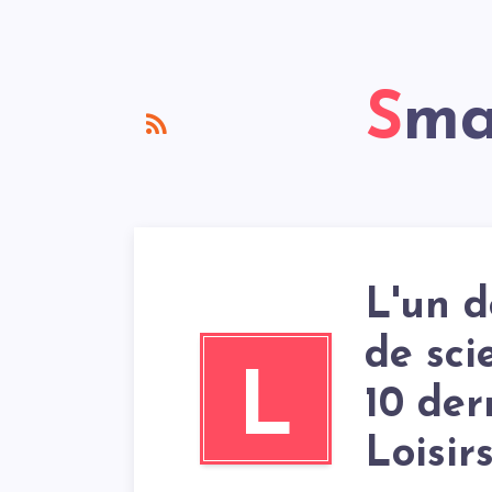
Sm
L'un d
de sci
L
10 der
Loisir