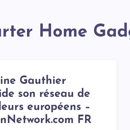
arter Home Gad
ine Gauthier
ide son réseau de
deurs européens –
onNetwork.com FR