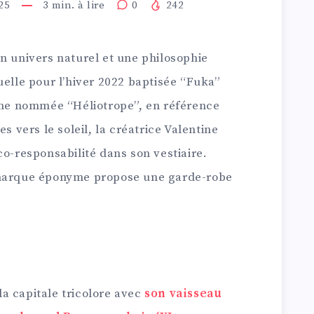
25
3
min. à lire
0
242
n univers naturel et une philosophie
uelle pour l’hiver 2022 baptisée “Fuka”
aine nommée “Héliotrope”, en référence
s vers le soleil, la créatrice
Valentine
co-responsabilité dans son vestiaire.
 marque éponyme propose une garde-robe
a capitale tricolore avec
son vaisseau