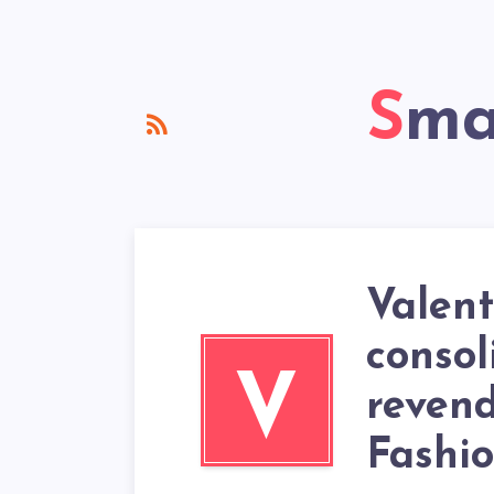
Sm
Valent
consol
V
reven
Fashi