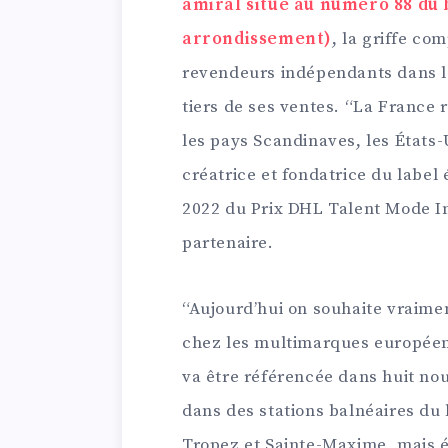
amiral situé au numéro 88 du
arrondissement)
, la griffe co
revendeurs indépendants dans 
tiers de ses ventes. “La France 
les pays Scandinaves, les États-U
créatrice et fondatrice du label 
2022 du Prix DHL Talent Mode I
partenaire.
“Aujourd’hui on souhaite vraimen
chez les multimarques européen
va être référencée dans huit no
dans des stations balnéaires du
Tropez et Sainte-Maxime, mais é