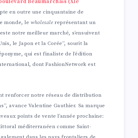
 boulevard Beaumarchais (XIe
mpte en outre une cinquantaine de
le monde, le
wholesale
représentant un
reste notre meilleur marché, s’ensuivent
nis, le Japon et la Corée”, sourit la
éponyme, qui est finaliste de l’édition
nternational, dont FashionNetwork est
t renforcer notre réseau de distribution
s”, avance Valentine Gauthier. Sa marque
uveaux points de vente l’année prochaine:
 littoral méditerranéen comme Saint-
galement dans les pays frontaliers de