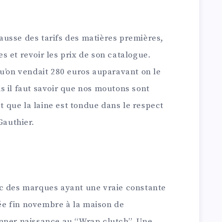
 hausse des tarifs des matières premières,
 et revoir les prix de son catalogue.
qu’on vendait 280 euros auparavant on le
s il faut savoir que nos moutons sont
et que la laine est tondue dans le respect
Gauthier.
ec des marques ayant une vraie constante
ciée fin novembre à la maison de
nner naissance au “Wrap clutch”. Une